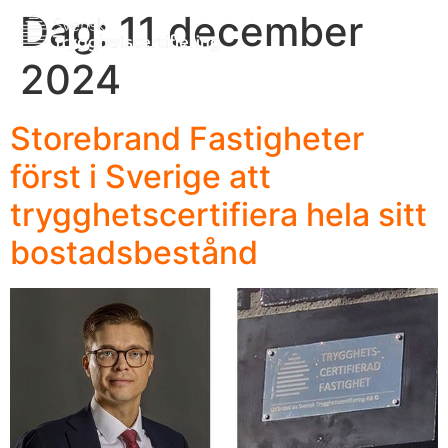
Dag:
11 december
2024
Storebrand Fastigheter
först i Sverige att
trygghetscertifiera hela sitt
bostadsbestånd