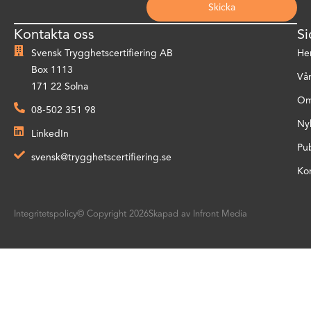
Skicka
Kontakta oss
Si
Svensk Trygghetscertifiering AB
He
Box 1113
Vår
171 22 Solna
Om
08-502 351 98
Ny
LinkedIn
Pub
svensk@trygghetscertifiering.se
Ko
Integritetspolicy
© Copyright 2026
Skapad av Infront Media