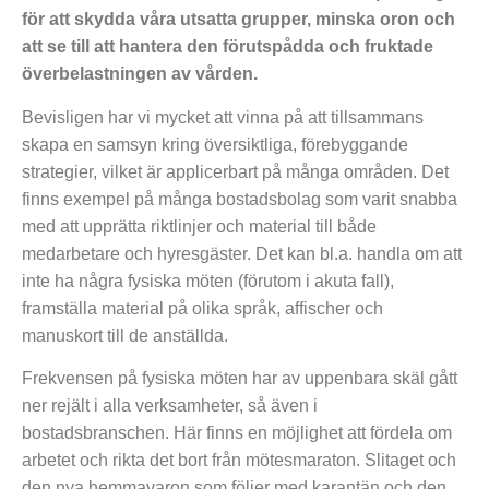
för att skydda våra utsatta grupper, minska oron och
att se till att hantera den förutspådda och fruktade
överbelastningen av vården.
Bevisligen har vi mycket att vinna på att tillsammans
skapa en samsyn kring översiktliga, förebyggande
strategier, vilket är applicerbart på många områden. Det
finns exempel på många bostadsbolag som varit snabba
med att upprätta riktlinjer och material till både
medarbetare och hyresgäster. Det kan bl.a. handla om att
inte ha några fysiska möten (förutom i akuta fall),
framställa material på olika språk, affischer och
manuskort till de anställda.
Frekvensen på fysiska möten har av uppenbara skäl gått
ner rejält i alla verksamheter, så även i
bostadsbranschen. Här finns en möjlighet att fördela om
arbetet och rikta det bort från mötesmaraton. Slitaget och
den nya hemmavaron som följer med karantän och den