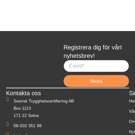
Registrera dig för vårt
nyhetsbrev!
Skicka
Kontakta oss
Si
Svensk Trygghetscertifiering AB
He
Box 1113
Vår
171 22 Solna
Om
08-502 351 98
Ny