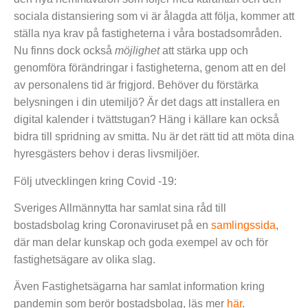
sociala distansiering som vi är ålagda att följa, kommer att
ställa nya krav på fastigheterna i våra bostadsområden.
Nu finns dock också
möjlighet
att stärka upp och
genomföra förändringar i fastigheterna, genom att en del
av personalens tid är frigjord. Behöver du förstärka
belysningen i din utemiljö? Är det dags att installera en
digital kalender i tvättstugan? Häng i källare kan också
bidra till spridning av smitta. Nu är det rätt tid att möta dina
hyresgästers behov i deras livsmiljöer.
Följ utvecklingen kring Covid -19:
Sveriges Allmännytta har samlat sina råd till
bostadsbolag kring Coronaviruset på en
samlingssida
,
där man delar kunskap och goda exempel av och för
fastighetsägare av olika slag.
Även Fastighetsägarna har samlat information kring
pandemin som berör bostadsbolag, läs mer
här
.